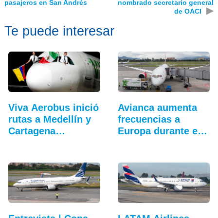
pasajeros en San Andrés
nombrado secretario general
▶
de OACI
Te puede interesar
Viva Aerobus inició
Avianca aumenta
rutas a Medellín y
frecuencias a
Cartagena…
Europa durante el
verano