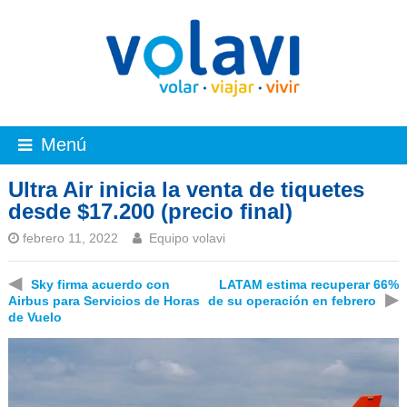
Menú
Ultra Air inicia la venta de tiquetes
desde $17.200 (precio final)
febrero 11, 2022
Equipo volavi
◀
Sky firma acuerdo con
LATAM estima recuperar 66%
▶
Airbus para Servicios de Horas
de su operación en febrero
de Vuelo