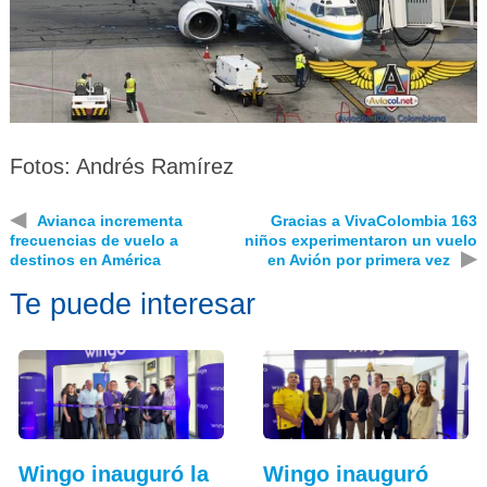
Fotos: Andrés Ramírez
◀
Avianca incrementa
Gracias a VivaColombia 163
frecuencias de vuelo a
niños experimentaron un vuelo
▶
destinos en América
en Avión por primera vez
Te puede interesar
Wingo inauguró la
Wingo inauguró