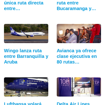
única ruta directa
ruta entre
entre…
Bucaramanga y
Aruba
Wingo lanza ruta
Avianca ya ofrece
entre Barranquilla y
clase ejecutiva en
Aruba
80 rutas…
Lufthansa volará
Delta Air Lines