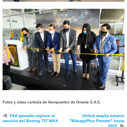
Fotos y video cortesía de Aeropuertos de Oriente S.A.S.
◀
FAA aprueba regreso al
United amplía estatus
servicio del Boeing 737 MAX
"MileagePlus Premier" hasta
▶
2022