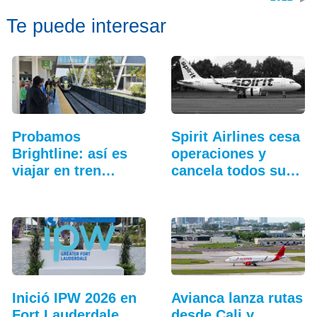
Te puede interesar
Probamos
Spirit Airlines cesa
Brightline: así es
operaciones y
viajar en tren
cancela todos sus
entre…
vuelos
Inició IPW 2026 en
Avianca lanza rutas
Fort Lauderdale
desde Cali y