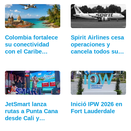
Colombia fortalece
Spirit Airlines cesa
su conectividad
operaciones y
con el Caribe…
cancela todos sus
vuelos
JetSmart lanza
Inició IPW 2026 en
rutas a Punta Cana
Fort Lauderdale
desde Cali y
Medellín