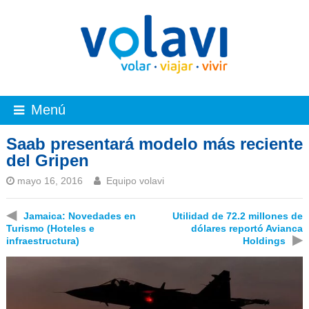
Menú
Saab presentará modelo más reciente
del Gripen
mayo 16, 2016
Equipo volavi
◀
Jamaica: Novedades en
Utilidad de 72.2 millones de
Turismo (Hoteles e
dólares reportó Avianca
▶
infraestructura)
Holdings