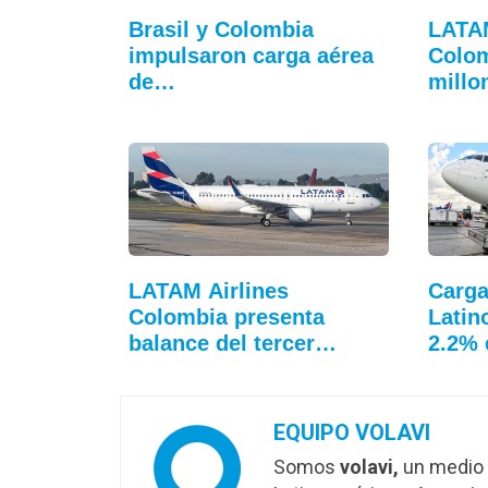
Brasil y Colombia
LATA
impulsaron carga aérea
Colom
de…
millo
LATAM Airlines
Carga
Colombia presenta
Latin
balance del tercer…
2.2% 
EQUIPO VOLAVI
Somos
volavi,
un medio 