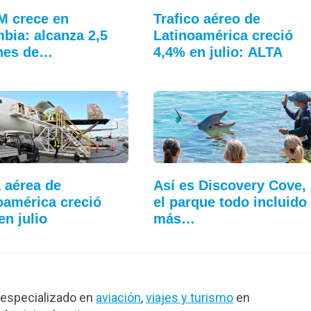
M crece en
Trafico aéreo de
bia: alcanza 2,5
Latinoamérica creció
nes de…
4,4% en julio: ALTA
 aérea de
Así es Discovery Cove,
oamérica creció
el parque todo incluido
en julio
más…
especializado en
aviación
,
viajes y turismo
en