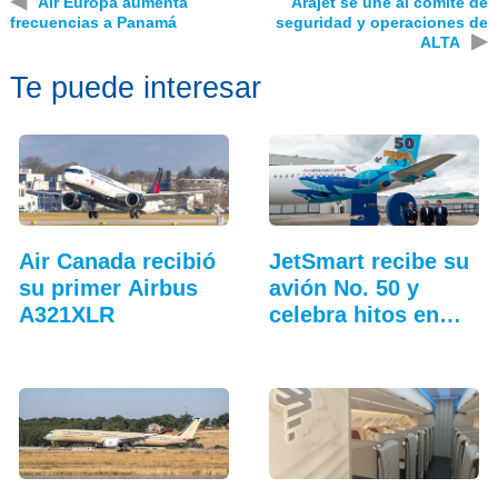
Air Europa aumenta
Arajet se une al comité de
frecuencias a Panamá
seguridad y operaciones de
▶
ALTA
Te puede interesar
Air Canada recibió
JetSmart recibe su
su primer Airbus
avión No. 50 y
A321XLR
celebra hitos en
Colombia