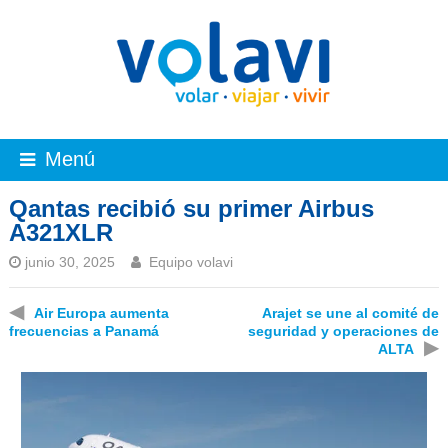
Menú
Qantas recibió su primer Airbus
A321XLR
junio 30, 2025
Equipo volavi
◀
Air Europa aumenta
Arajet se une al comité de
frecuencias a Panamá
seguridad y operaciones de
▶
ALTA