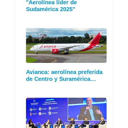
"Aerolínea líder de
Sudamérica 2025"
Avianca: aerolínea preferida
de Centro y Suramérica…