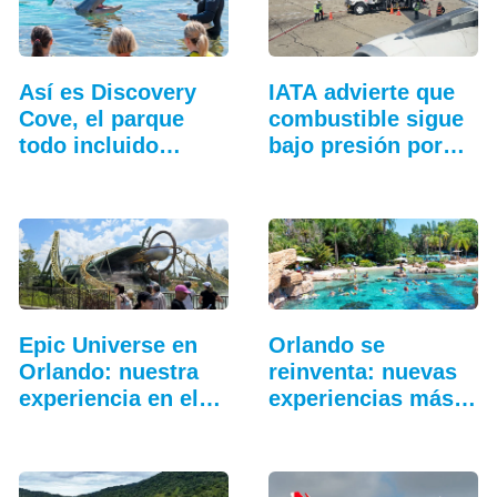
Así es Discovery
IATA advierte que
Cove, el parque
combustible sigue
todo incluido
bajo presión por…
más…
Epic Universe en
Orlando se
Orlando: nuestra
reinventa: nuevas
experiencia en el…
experiencias más
allá…