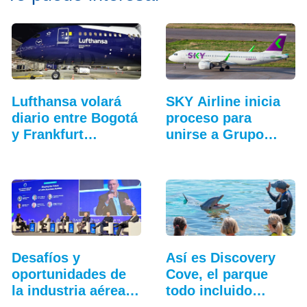
Lufthansa volará
SKY Airline inicia
diario entre Bogotá
proceso para
y Frankfurt…
unirse a Grupo
Abra
Desafíos y
Así es Discovery
oportunidades de
Cove, el parque
la industria aérea
todo incluido