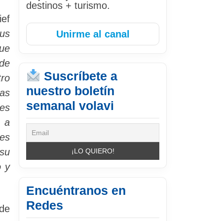
destinos + turismo.
ief
us
Unirme al canal
que
 de
Suscríbete a
tro
nuestro boletín
las
semanal volavi
mes
s a
nes
su
o y
Encuéntranos en
Redes
sde