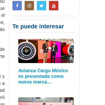
 su
ue
 el
e,
Te puede interesar
más
 de
rte
Avianca Cargo México
t y
es presentada como
nueva marca…
s a
dad
oró
sus