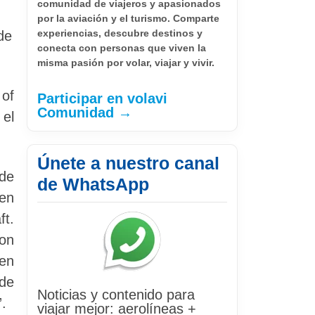
comunidad de viajeros y apasionados
por la aviación y el turismo. Comparte
experiencias, descubre destinos y
de
conecta con personas que viven la
misma pasión por volar, viajar y vivir.
of
Participar en volavi
Comunidad →
 el
Únete a nuestro canal
 de
de WhatsApp
 en
ft.
con
 en
 de
Noticias y contenido para
”.
viajar mejor: aerolíneas +