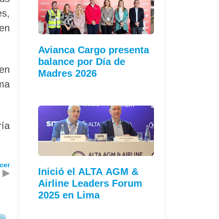
es,
 en
Avianca Cargo presenta
balance por Día de
 en
Madres 2026
ama
ría
cer
Inició el ALTA AGM &
▶
Airline Leaders Forum
2025 en Lima