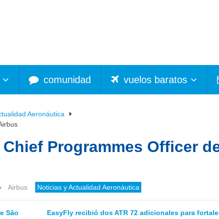
comunidad
vuelos baratos
ctualidad Aeronáutica
Airbus
 Chief Programmes Officer d
Airbus
Noticias y Actualidad Aeronáutica
de São
EasyFly recibió dos ATR 72 adicionales para fortale