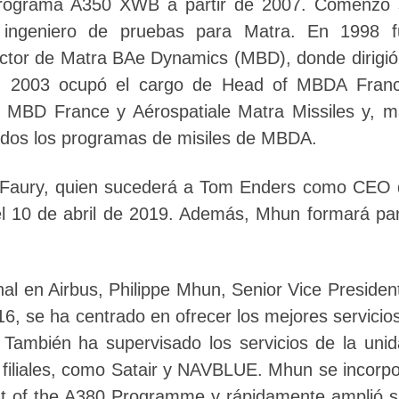
el programa A350 XWB a partir de 2007. Comenzó
 ingeniero de pruebas para Matra. En 1998 f
tor de Matra BAe Dynamics (MBD), donde dirigió
 2003 ocupó el cargo de Head of MBDA Franc
de MBD France y Aérospatiale Matra Missiles y, 
todos los programas de misiles de MBDA.
e Faury, quien sucederá a Tom Enders como CEO
el 10 de abril de 2019. Además, Mhun formará pa
nal en Airbus, Philippe Mhun, Senior Vice Presiden
, se ha centrado en ofrecer los mejores servicio
 También ha supervisado los servicios de la uni
 filiales, como Satair y NAVBLUE. Mhun se incorp
nt of the A380 Programme y rápidamente amplió 