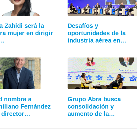
a Zahidi será la
Desafíos y
ra mujer en dirigir
oportunidades de la
:…
industria aérea en…
d nombra a
Grupo Abra busca
iliano Fernández
consolidación y
 director…
aumento de la
conectividad