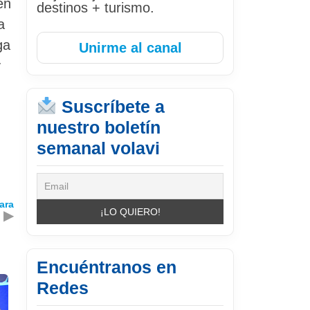
en
destinos + turismo.
a
ga
Unirme al canal
y
Suscríbete a
nuestro boletín
semanal volavi
ara
▶
Encuéntranos en
Redes