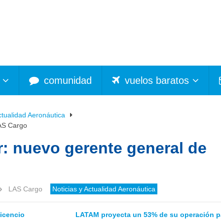
comunidad
vuelos baratos
ctualidad Aeronáutica
LAS Cargo
r: nuevo gerente general de
LAS Cargo
Noticias y Actualidad Aeronáutica
vicencio
LATAM proyecta un 53% de su operación p