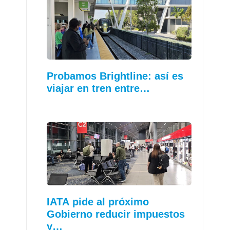
Probamos Brightline: así es
viajar en tren entre…
IATA pide al próximo
Gobierno reducir impuestos
y…