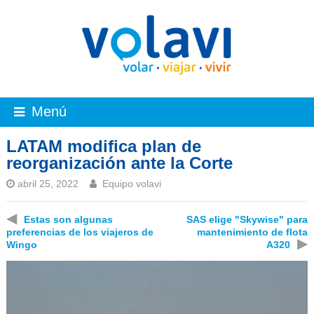
Menú
LATAM modifica plan de
reorganización ante la Corte
abril 25, 2022
Equipo volavi
◀
Estas son algunas
SAS elige "Skywise" para
preferencias de los viajeros de
mantenimiento de flota
▶
Wingo
A320