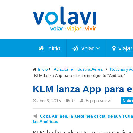
inicio
volar
viajar
Inicio
Aviación e Industria Aérea
Noticias y A
KLM lanza App para el reloj inteligente “Android”
KLM lanza App para el
abril 8, 2015
0
Equipo volavi
Notic
◀
Copa Airlines, la aerolínea oficial de la VII C
las Américas
KLM ha lanzado este mes una aplicaci