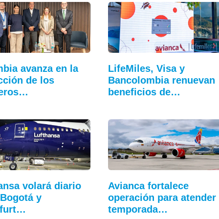
bia avanza en la
LifeMiles, Visa y
cción de los
Bancolombia renuevan
jeros…
beneficios de…
ansa volará diario
Avianca fortalece
 Bogotá y
operación para atender
furt…
temporada…