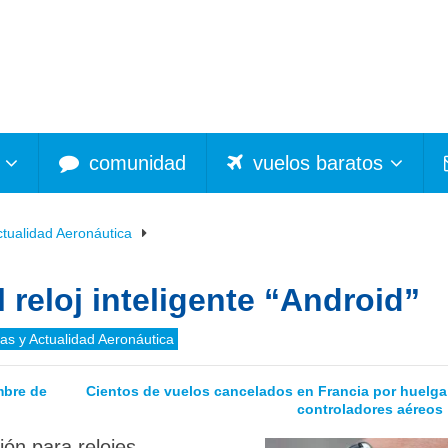
comunidad
vuelos baratos
ctualidad Aeronáutica
 reloj inteligente “Android”
ias y Actualidad Aeronáutica
umbre de
Cientos de vuelos cancelados en Francia por huelga
controladores aéreos
ón para relojes