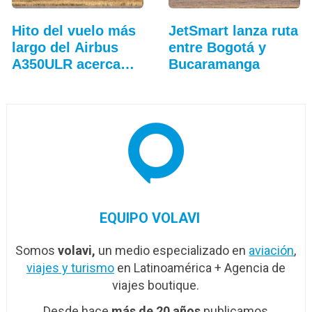
Hito del vuelo más
JetSmart lanza ruta
largo del Airbus
entre Bogotá y
A350ULR acerca…
Bucaramanga
EQUIPO VOLAVI
Somos
volavi,
un medio especializado en
aviación
,
viajes y turismo
en Latinoamérica + Agencia de
viajes boutique.
Desde hace
más de 20 años
publicamos