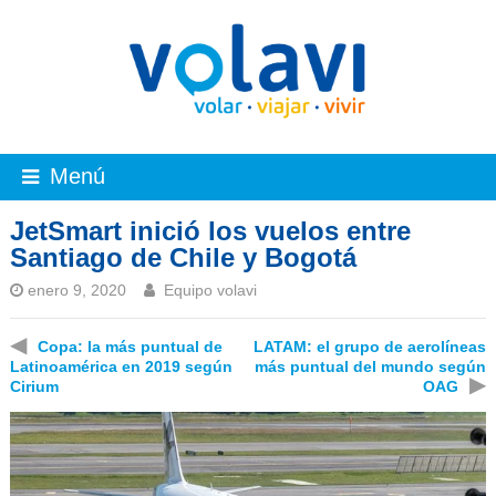
Menú
JetSmart inició los vuelos entre
Santiago de Chile y Bogotá
enero 9, 2020
Equipo volavi
◀
Copa: la más puntual de
LATAM: el grupo de aerolíneas
Latinoamérica en 2019 según
más puntual del mundo según
▶
Cirium
OAG