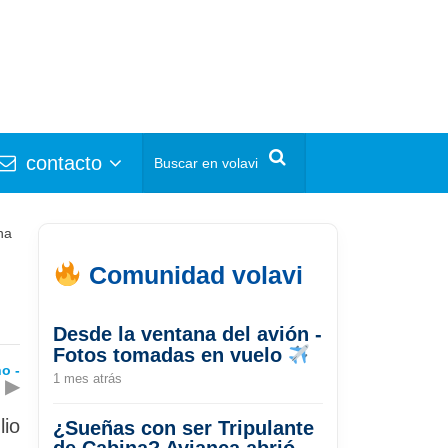
contacto
na
Comunidad volavi
Desde la ventana del avión -
Fotos tomadas en vuelo
o -
1 mes atrás
▶
lio
¿Sueñas con ser Tripulante
de Cabina? Avianca abrió