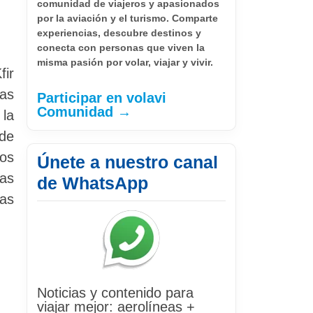
comunidad de viajeros y apasionados
por la aviación y el turismo. Comparte
experiencias, descubre destinos y
conecta con personas que viven la
misma pasión por volar, viajar y vivir.
fir
das
Participar en volavi
Comunidad →
 la
 de
ños
Únete a nuestro canal
las
de WhatsApp
las
Noticias y contenido para
viajar mejor: aerolíneas +