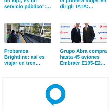
un lujo; es un
la primera mujer en
servicio público":…
dirigir IATA:…
Probamos
Grupo Abra compra
Brightline: así es
hasta 45 aviones
viajar en tren
Embraer E195-E2…
entre…