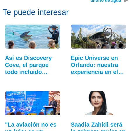
ahorro de agua
Te puede interesar
Así es Discovery
Epic Universe en
Cove, el parque
Orlando: nuestra
todo incluido
experiencia en el…
más…
"La aviación no es
Saadia Zahidi será