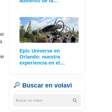
aumento de la
conectividad
ar
a
Epic Universe en
ie
Orlando: nuestra
experiencia en el…
Buscar en volavi