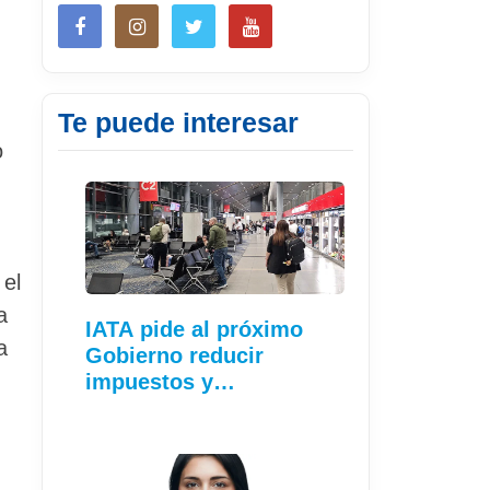
Te puede interesar
o
 el
a
IATA pide al próximo
a
Gobierno reducir
impuestos y…