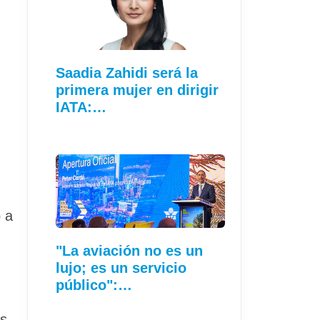
Saadia Zahidi será la
primera mujer en dirigir
IATA:…
 a
"La aviación no es un
lujo; es un servicio
público":…
ás