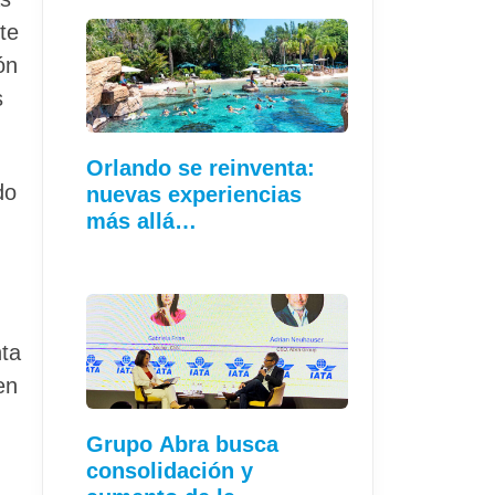
te
ón
s
Orlando se reinventa:
do
nuevas experiencias
más allá…
nta
en
Grupo Abra busca
consolidación y