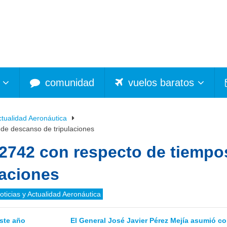
comunidad
vuelos baratos
ctualidad Aeronáutica
de descanso de tripulaciones
02742 con respecto de tiempo
laciones
oticias y Actualidad Aeronáutica
este año
El General José Javier Pérez Mejía asumió c