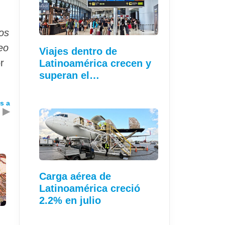
dos
eo
Viajes dentro de
r
Latinoamérica crecen y
superan el…
s a
▶
Carga aérea de
Latinoamérica creció
2.2% en julio