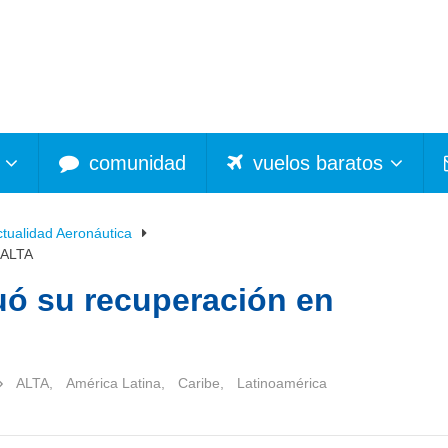
comunidad
vuelos baratos
ctualidad Aeronáutica
 ALTA
uó su recuperación en
ALTA
,
América Latina
,
Caribe
,
Latinoamérica