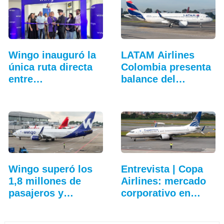
Wingo inauguró la
LATAM Airlines
única ruta directa
Colombia presenta
entre…
balance del
tercer…
Wingo superó los
Entrevista | Copa
1,8 millones de
Airlines: mercado
pasajeros y
corporativo en…
aceleró…