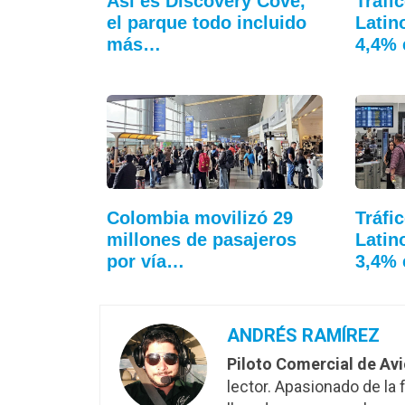
Así es Discovery Cove,
Trafi
el parque todo incluido
Latin
más…
4,4% 
Colombia movilizó 29
Tráfi
millones de pasajeros
Latin
por vía…
3,4% 
ANDRÉS RAMÍREZ
Piloto Comercial de Av
lector. Apasionado de la f