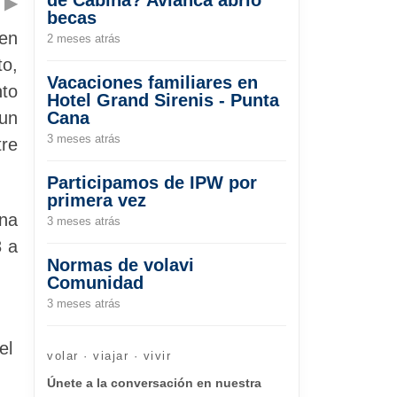
▶
becas
 en
2 meses atrás
to,
Vacaciones familiares en
nto
Hotel Grand Sirenis - Punta
 un
Cana
3 meses atrás
tre
Participamos de IPW por
primera vez
una
3 meses atrás
8 a
Normas de volavi
Comunidad
3 meses atrás
el
volar · viajar · vivir
Únete a la conversación en nuestra