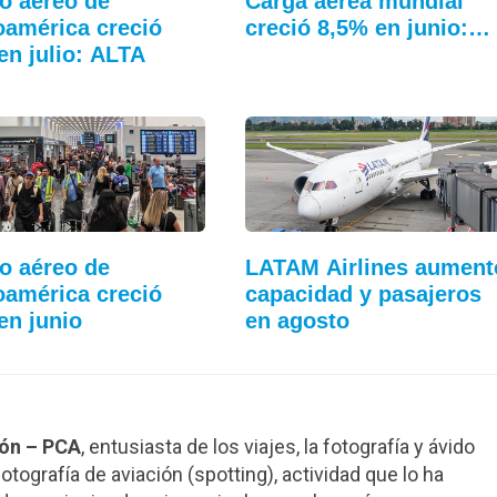
co aéreo de
Carga aérea mundial
oamérica creció
creció 8,5% en junio:…
en julio: ALTA
co aéreo de
LATAM Airlines aument
oamérica creció
capacidad y pasajeros
en junio
en agosto
ión – PCA
, entusiasta de los viajes, la fotografía y ávido
otografía de aviación (spotting), actividad que lo ha