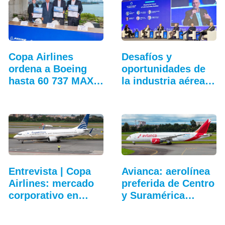
Copa Airlines
Desafíos y
ordena a Boeing
oportunidades de
hasta 60 737 MAX
la industria aérea
adicionales
en…
Entrevista | Copa
Avianca: aerolínea
Airlines: mercado
preferida de Centro
corporativo en…
y Suramérica…