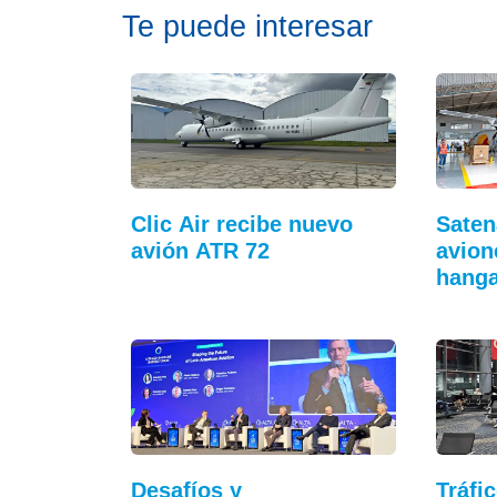
Te puede interesar
Clic Air recibe nuevo
Saten
avión ATR 72
avion
hang
Desafíos y
Tráfi