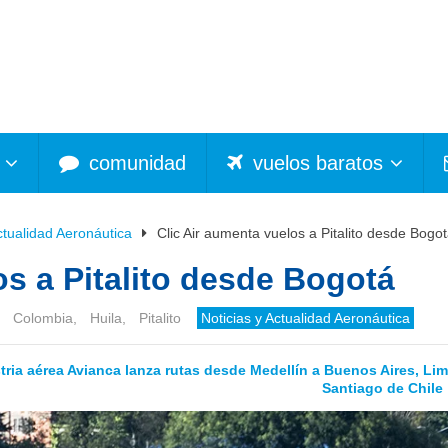
comunidad
vuelos baratos
ctualidad Aeronáutica
Clic Air aumenta vuelos a Pitalito desde Bogo
os a Pitalito desde Bogotá
,
Colombia
,
Huila
,
Pitalito
Noticias y Actualidad Aeronáutica
tria aérea
Avianca lanza rutas desde Medellín a Buenos Aires, Lim
Santiago de Chile