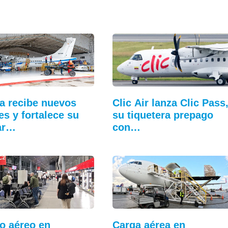
a recibe nuevos
Clic Air lanza Clic Pass
es y fortalece su
su tiquetera prepago
ar…
con…
co aéreo en
Carga aérea en