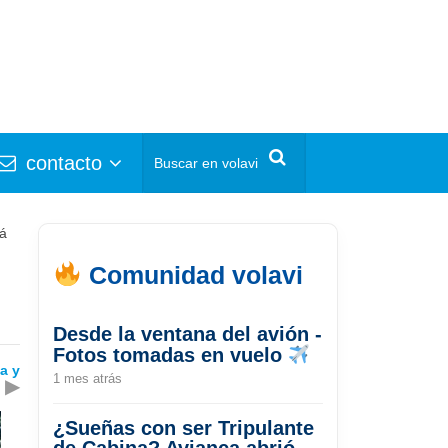
contacto
tá
Comunidad volavi
Desde la ventana del avión -
Fotos tomadas en vuelo
a y
1 mes atrás
▶
¿Sueñas con ser Tripulante
de Cabina? Avianca abrió