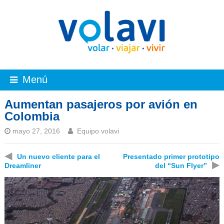
Menú
Aumentan pasajeros por avión en
Colombia
mayo 27, 2016
Equipo volavi
◀
Un nuevo cliente para el
Presentado primer prototipo
▶
Dreamliner
del “Sun Flyer”