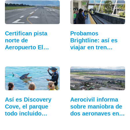
Certifican pista
Probamos
norte de
Brightline: así es
Aeropuerto El
viajar en tren
Dorado en…
entre…
Así es Discovery
Aerocivil informa
Cove, el parque
sobre maniobra de
todo incluido
dos aeronaves en
más…
Bogotá