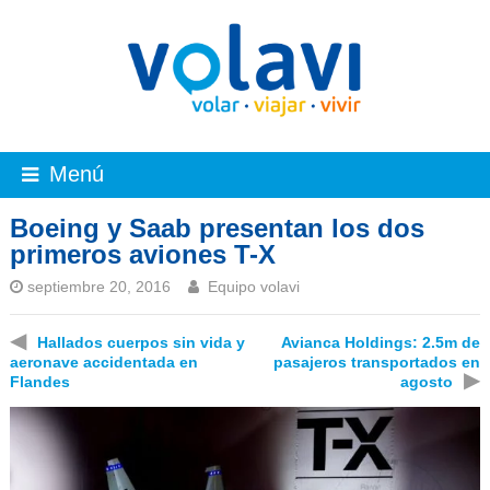
Menú
Boeing y Saab presentan los dos
primeros aviones T-X
septiembre 20, 2016
Equipo volavi
◀
Hallados cuerpos sin vida y
Avianca Holdings: 2.5m de
aeronave accidentada en
pasajeros transportados en
▶
Flandes
agosto