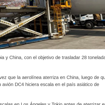
a y China, con el objetivo de trasladar 28 tonelad
ez que la aerolínea aterriza en China, luego de q
avión DC4 hiciera escala en el país asiático de
escalas en Los Ángeles y Tokio antes de aterrizar 