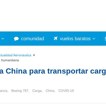
comunidad
vuelos baratos
ctualidad Aeronáutica
a humanitaria
 a China para transportar car
ianca
,
Boeing 787
,
Carga
,
China
,
COVID-19