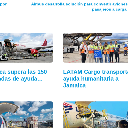
 por
Airbus desarrolla solución para convertir aviones
pasajeros a carga
ca supera las 150
LATAM Cargo transport
adas de ayuda…
ayuda humanitaria a
Jamaica