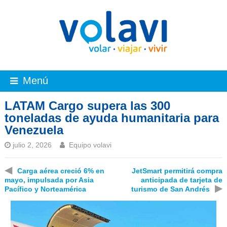
Menú
LATAM Cargo supera las 300
toneladas de ayuda humanitaria para
Venezuela
julio 2, 2026
Equipo volavi
◀
Carga aérea creció 6% en
JetSmart permitirá compra
mayo, impulsada por Asia
anticipada de tarjeta de
▶
Pacífico y Norteamérica
turismo de San Andrés