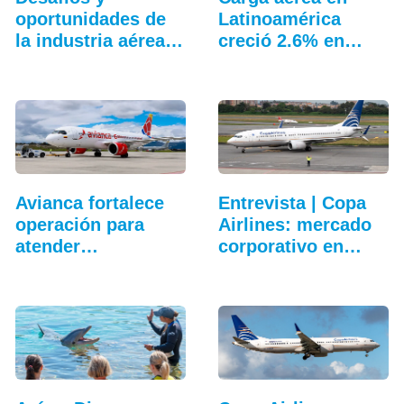
oportunidades de
Latinoamérica
la industria aérea
creció 2.6% en
en…
junio
Avianca fortalece
Entrevista | Copa
operación para
Airlines: mercado
atender
corporativo en…
temporada…