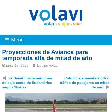
Menú
Proyecciones de Avianca para
temporada alta de mitad de año
junio 17, 2025
Equipo volavi
◀
JetSmart: mejor aerolínea
Colombia aumentará 9% el
de bajo costo de Sudamérica
tráfico de pasajeros en mitad
▶
según Skytrax
de año