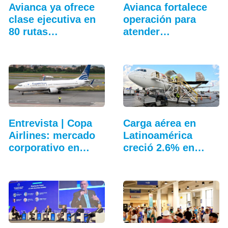
Avianca ya ofrece
Avianca fortalece
clase ejecutiva en
operación para
80 rutas…
atender
temporada…
Entrevista | Copa
Carga aérea en
Airlines: mercado
Latinoamérica
corporativo en…
creció 2.6% en
junio