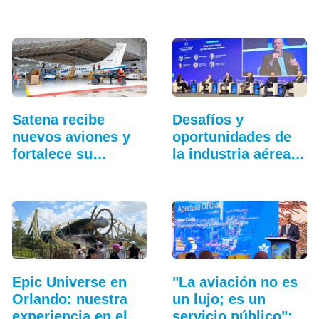
entrenamiento…
Lima
Satena recibe
Desafíos y
nuevos aviones y
oportunidades de
fortalece su
la industria aérea
hangar…
en…
Epic Universe en
"La aviación no es
Orlando: nuestra
un lujo; es un
experiencia en el…
servicio público":…