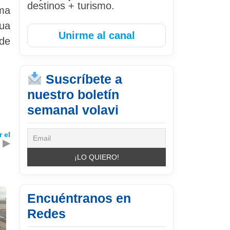
destinos + turismo.
sma
gua
Unirme al canal
 de
Suscríbete a
nuestro boletín
semanal volavi
 el
▶
Encuéntranos en
Redes