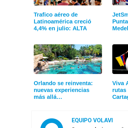
Trafico aéreo de
JetSm
Latinoamérica creció
Punta
4,4% en julio: ALTA
Medel
Orlando se reinventa:
Viva 
nuevas experiencias
rutas
más allá…
Cart
EQUIPO VOLAVI