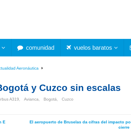
comunidad
vuelos baratos
ctualidad Aeronáutica
Bogotá y Cuzco sin escalas
irbus A319
,
Avianca
,
Bogotá
,
Cuzco
n E
El aeropuerto de Bruselas da cifras del impacto por
cierre