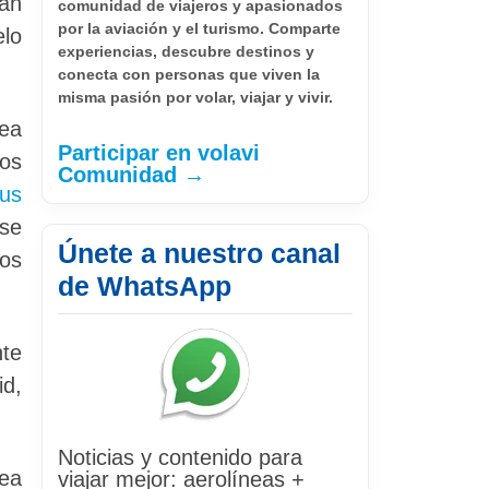
lan
comunidad de viajeros y apasionados
por la aviación y el turismo. Comparte
elo
experiencias, descubre destinos y
conecta con personas que viven la
misma pasión por volar, viajar y vivir.
nea
Participar en volavi
los
Comunidad →
bus
se
Únete a nuestro canal
los
de WhatsApp
nte
id,
Noticias y contenido para
rea
viajar mejor: aerolíneas +