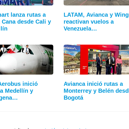
art lanza rutas a
LATAM, Avianca y Wing
 Cana desde Cali y
reactivan vuelos a
lín
Venezuela…
Aerobus inició
Avianca inició rutas a
 a Medellín y
Monterrey y Belén desd
agena…
Bogotá