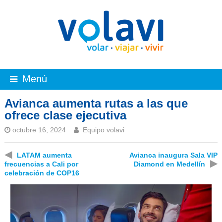
Menú
Avianca aumenta rutas a las que
ofrece clase ejecutiva
octubre 16, 2024
Equipo volavi
◀
LATAM aumenta
Avianca inaugura Sala VIP
▶
frecuencias a Cali por
Diamond en Medellín
celebración de COP16