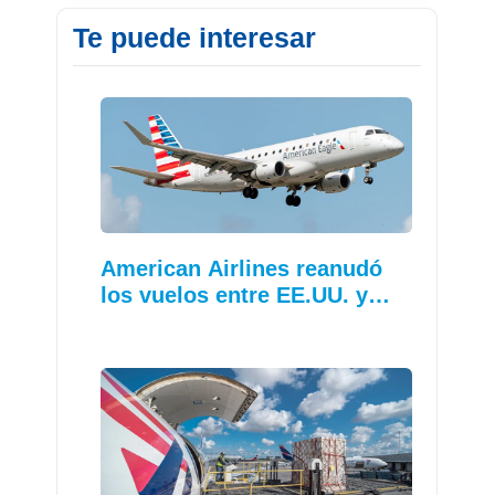
Te puede interesar
American Airlines reanudó
los vuelos entre EE.UU. y…