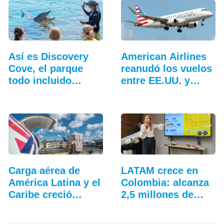
Así es Discovery
American Airlines
Cove, el parque
reanudó los vuelos
todo incluido
entre EE.UU. y…
más…
Carga aérea de
LATAM crece en
América Latina y el
Colombia: alcanza
Caribe creció…
2,5 millones de…