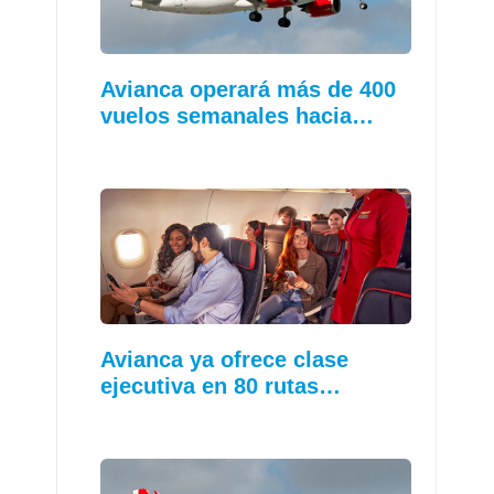
Avianca operará más de 400
vuelos semanales hacia…
Avianca ya ofrece clase
ejecutiva en 80 rutas…