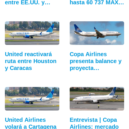
entre EE.UU. y…
hasta 60 737 MAX
adicionales
United reactivará
Copa Airlines
ruta entre Houston
presenta balance y
y Caracas
proyecta
crecimiento
United Airlines
Entrevista | Copa
volará a Cartagena
Airlines: mercado