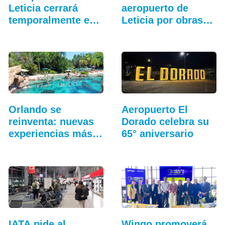
Leticia cerrará
aeropuerto de
temporalmente en
Leticia por obras
mayo…
de modernización
Orlando se
Aeropuerto El
reinventa: nuevas
Dorado celebra su
experiencias más
65° aniversario
allá…
IATA pide al
Wingo promoverá