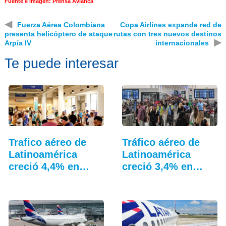
Fuente e imagen: Prensa Avianca
◀
Fuerza Aérea Colombiana
Copa Airlines expande red de
presenta helicóptero de ataque
rutas con tres nuevos destinos
▶
Arpía IV
internacionales
Te puede interesar
Trafico aéreo de
Tráfico aéreo de
Latinoamérica
Latinoamérica
creció 4,4% en
creció 3,4% en
julio: ALTA
junio