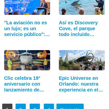
"La aviación no es
Así es Discovery
un lujo; es un
Cove, el parque
servicio público":…
todo incluido
más…
Clic celebra 19°
Epic Universe en
aniversario con
Orlando: nuestra
lanzamiento de…
experiencia en el…