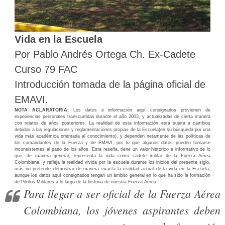
Vida en la Escuela
Por Pablo Andrés Ortega Ch. Ex-Cadete
Curso 79 FAC
Introducción tomada de la página oficial de
EMAVI.
NOTA ACLARATORIA:
Los datos e información aquí consignados provienen de
experiencias personales transcurridas durante el año 2003, y actualizadas de cierta manera
con relatos de años posteriores. La realidad de esta información está sujeta a cambios
debidos a las regulaciones y reglamentaciones propias de la Escuela(en su búsqueda por una
vida más académica orientada al conocimiento), y dependen netamente de las políticas de
los comandantes de la Fuerza y de EMAVI, por lo que algunos datos pueden tornarse
inconsistentes al paso de los años. Esta reseña, tiene un valor histórico e informativo de lo
que, de manera general, representa la vida como cadete militar de la Fuerza Aérea
Colombiana, y refleja la realidad vivida por la escuela durante los inicios del presente siglo,
más no pretende demostrar de manera exacta la realidad actual de la vida en la Escuela,
aunque los datos aquí consignados tengan un ámbito general en lo que ha sido la formación
de Pilotos Militares a lo largo de la historia de nuestra Fuerza Aérea.
Para llegar a ser oficial de la Fuerza Aérea
Colombiana, los jóvenes aspirantes deben