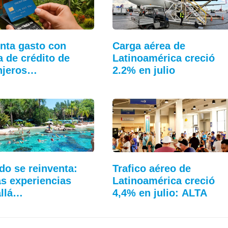
ta gasto con
Carga aérea de
ta de crédito de
Latinoamérica creció
njeros…
2.2% en julio
do se reinventa:
Trafico aéreo de
s experiencias
Latinoamérica creció
allá…
4,4% en julio: ALTA