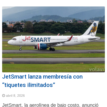
JetSmart lanza membresía con
“tiquetes ilimitados”
abril 8, 2026
JetSmart, la aerolínea de bajo costo, anunció