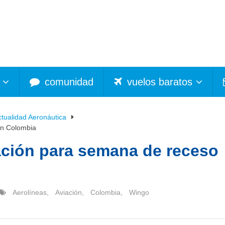
comunidad
vuelos baratos
ctualidad Aeronáutica
en Colombia
ación para semana de receso
Aerolíneas
,
Aviación
,
Colombia
,
Wingo