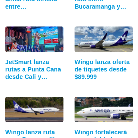
entre…
Bucaramanga y
Aruba
JetSmart lanza
Wingo lanza oferta
rutas a Punta Cana
de tiquetes desde
desde Cali y
$89.999
Medellín
Wingo lanza ruta
Wingo fortalecerá