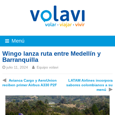
Menú
Wingo lanza ruta entre Medellín y
Barranquilla
julio 11, 2024
Equipo volavi
◀
Avianca Cargo y AeroUnion
LATAM Airlines incorpora
reciben primer Airbus A330 P2F
sabores colombianos a su
▶
menú