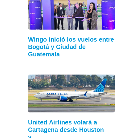
Wingo inició los vuelos entre
Bogotá y Ciudad de
Guatemala
United Airlines volará a
Cartagena desde Houston
y…