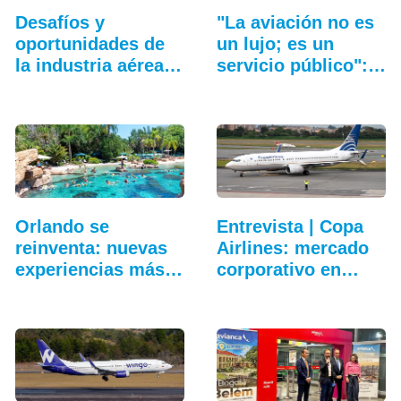
Desafíos y
"La aviación no es
oportunidades de
un lujo; es un
la industria aérea
servicio público":…
en…
Orlando se
Entrevista | Copa
reinventa: nuevas
Airlines: mercado
experiencias más
corporativo en…
allá…