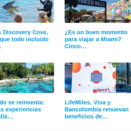
s Discovery Cove,
¿Es un buen momento
rque todo incluido
para viajar a Miami?
…
Cinco…
do se reinventa:
LifeMiles, Visa y
s experiencias
Bancolombia renuevan
allá…
beneficios de…