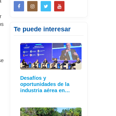
a
r
os
Te puede interesar
se
Desafíos y
oportunidades de la
industria aérea en…