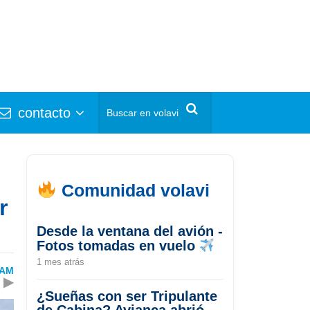
contacto
Comunidad volavi
r
Desde la ventana del avión -
Fotos tomadas en vuelo
1 mes atrás
TAM
▶
¿Sueñas con ser Tripulante
de Cabina? Avianca abrió