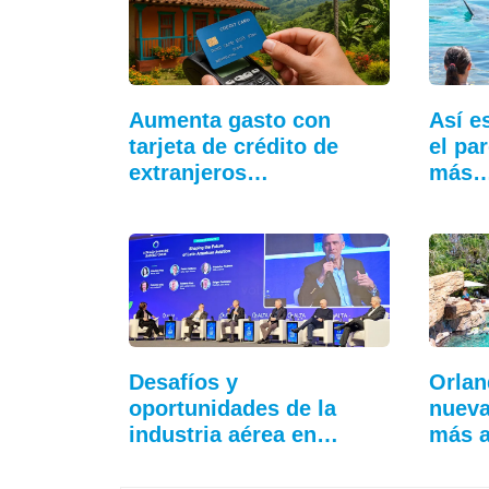
Aumenta gasto con
Así e
tarjeta de crédito de
el pa
extranjeros…
más
Desafíos y
Orlan
oportunidades de la
nueva
industria aérea en…
más 