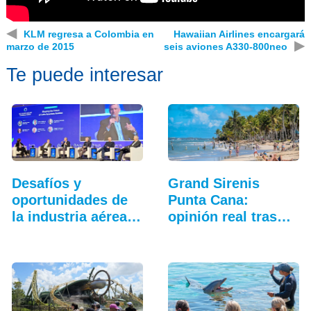
◀
KLM regresa a Colombia en
Hawaiian Airlines encargará
▶
marzo de 2015
seis aviones A330-800neo
Te puede interesar
Desafíos y
Grand Sirenis
oportunidades de
Punta Cana:
la industria aérea
opinión real tras
en…
unas…